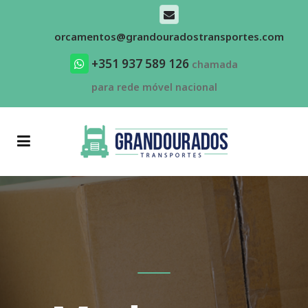
orcamentos@grandouradostransportes.com
+351 937 589 126
chamada
para rede móvel nacional